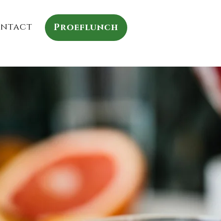
ntact
Proeflunch