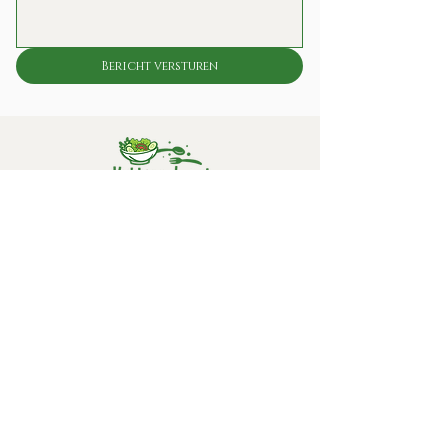
Bericht versturen
Verse, betrouwbare lunchoplossingen voor
kantoren en werkplekken - dagelijks gemakkelijk
bezorgd.
Proeflunch
Onze Socials
Contact gegevens:
info@kokkieslunchclub.nl