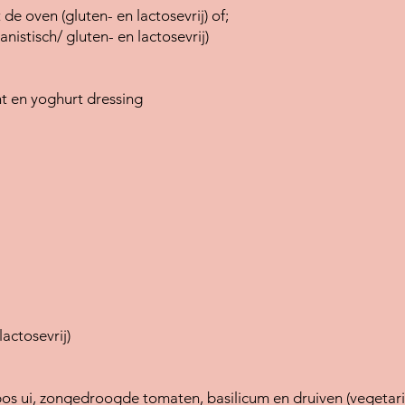
 de oven (gluten- en lactosevrij) of;
nistisch/ gluten- en lactosevrij)
 en yoghurt dressing
actosevrij)
s ui, zongedroogde tomaten, basilicum en druiven (vegetaris